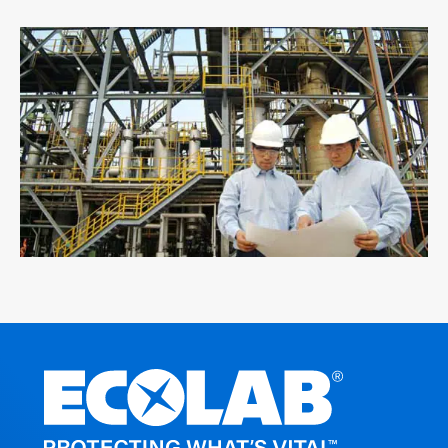
ArticleTile
3
of
3